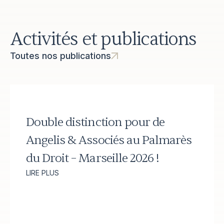
Avocat au barreau de Marseille depuis 1995
Université
Activités et publications
Toutes nos publications
Double distinction pour de
Angelis & Associés au Palmarès
du Droit – Marseille 2026 !
LIRE PLUS