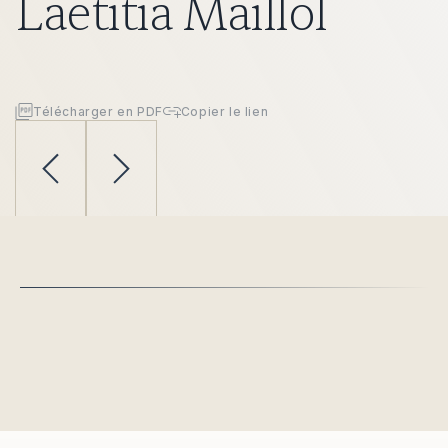
Laetitia Maillol
Télécharger en PDF
Copier le lien