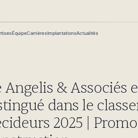
rtises
Équipe
Carrières
Implantations
Actualités
 Angelis & Associés e
stingué dans le class
cideurs 2025 | Promo