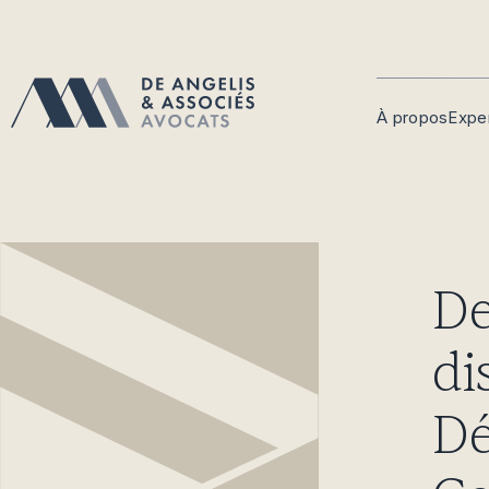
À propos
Expe
De
di
Dé