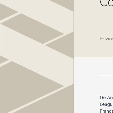
Co
Téléc
De Ang
League
France