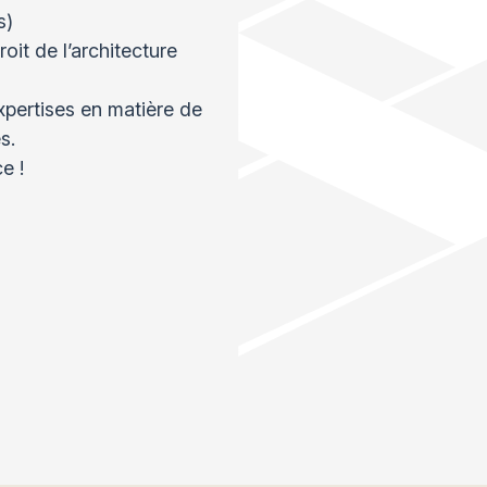
s)
oit de l’architecture
xpertises en matière de
s.
e !