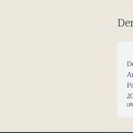
Der
D
A
P
20
LI