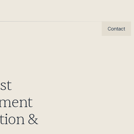
Contact
st
ement
tion &