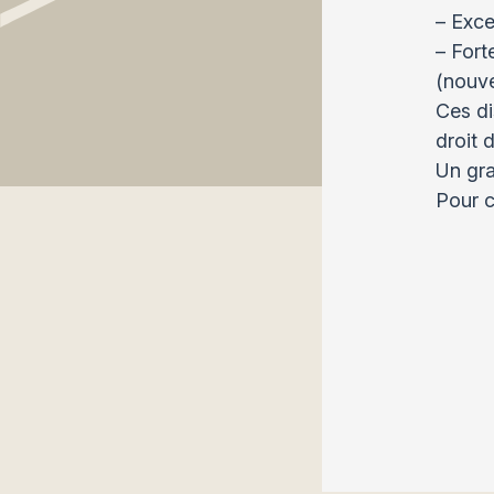
– Exce
– Fort
(nouve
Ces di
droit 
Un gra
Pour c