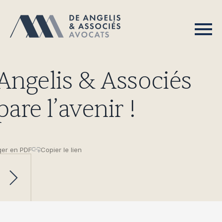
Angelis & Associés
are l’avenir !
ger en PDF
Copier le lien