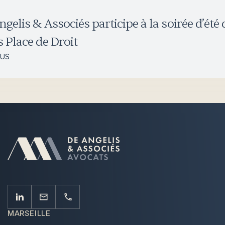
ngelis & Associés participe à la soirée d’été 
s Place de Droit
LUS
MARSEILLE